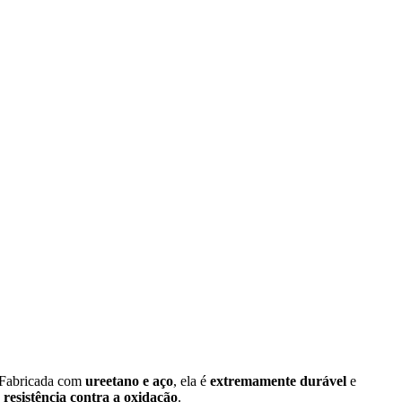
 Fabricada com
ureetano e aço
, ela é
extremamente durável
e
 resistência contra a oxidação
.