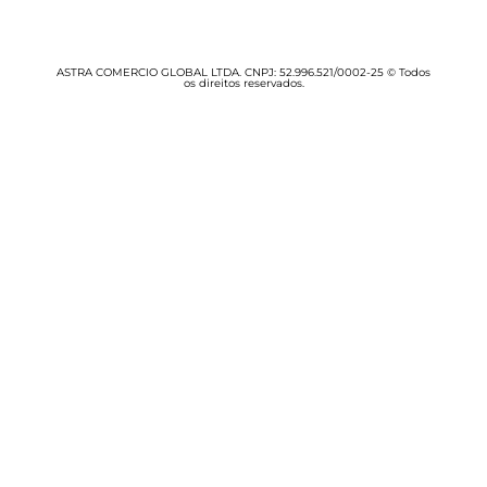
ASTRA COMERCIO GLOBAL LTDA. CNPJ: 52.996.521/0002-25 © Todos
os direitos reservados.