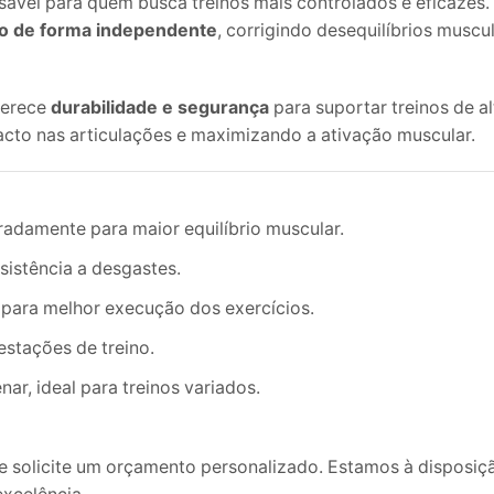
ável para quem busca treinos mais controlados e eficazes. 
po de forma independente
, corrigindo desequilíbrios musc
ferece
durabilidade e segurança
para suportar treinos de a
acto nas articulações e maximizando a ativação muscular.
adamente para maior equilíbrio muscular.
esistência a desgastes.
 para melhor execução dos exercícios.
stações de treino.
nar, ideal para treinos variados.
e solicite um orçamento personalizado. Estamos à disposiçã