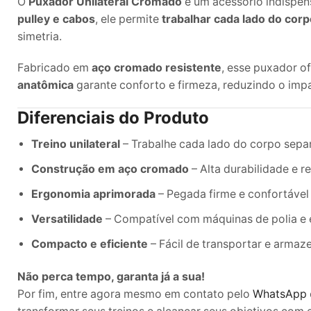
O
Puxador Unilateral Cromado
é um acessório indispens
pulley e cabos
, ele permite
trabalhar cada lado do cor
simetria.
Fabricado em
aço cromado resistente
, esse puxador o
anatômica
garante conforto e firmeza, reduzindo o imp
Diferenciais do Produto
Treino unilateral
– Trabalhe cada lado do corpo separ
Construção em aço cromado
– Alta durabilidade e r
Ergonomia aprimorada
– Pegada firme e confortável
Versatilidade
– Compatível com máquinas de polia e e
Compacto e eficiente
– Fácil de transportar e armaze
Não perca tempo, garanta já a sua!
Por fim, entre agora mesmo em contato pelo
WhatsApp