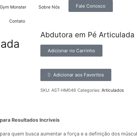
Fale Conosco
Gym Monster
Sobre Nós
Contato
Abdutora em Pé Articulad
lada
Adicionar no Carrinho
Adicionar aos Favoritos
SKU:
AST-HM046
Categorias:
Articulados
ara Resultados Incríveis
para quem busca aumentar a força e a definição dos múscu