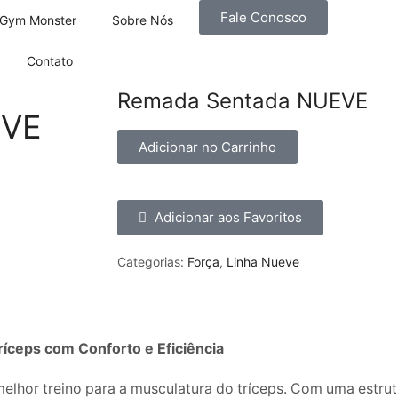
Fale Conosco
Gym Monster
Sobre Nós
Contato
Remada Sentada NUEVE
EVE
Adicionar no Carrinho
Adicionar aos Favoritos
Categorias:
Força
,
Linha Nueve
íceps com Conforto e Eficiência
lhor treino para a musculatura do tríceps. Com uma estrutu