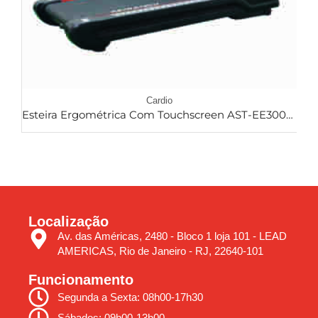
Cardio
Esteira Ergométrica Com Touchscreen AST-EE300P-A
Localização
Av. das Américas, 2480 - Bloco 1 loja 101 - LEAD
AMERICAS, Rio de Janeiro - RJ, 22640-101
Funcionamento
Segunda a Sexta: 08h00-17h30
Sábados: 09h00-13h00