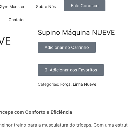
Fale Conosco
Gym Monster
Sobre Nós
Contato
Supino Máquina NUEVE
VE
Adicionar no Carrinho
Adicionar aos Favoritos
Categorias:
Força
,
Linha Nueve
íceps com Conforto e Eficiência
lhor treino para a musculatura do tríceps. Com uma estrutu